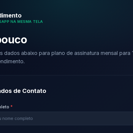
dimento
SAPP NA MESMA TELA
pouco
 dados abaixo para plano de assinatura mensal para 1
ndimento.
dos de Contato
leto
*